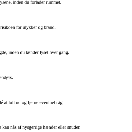
 lysene, inden du forlader rummet.
r risikoen for ulykker og brand.
gde, inden du tænder lyset hver gang.
endørs.
é at luft ud og fjerne eventuel røg.
e kan nås af nysgerrige hænder eller snuder.