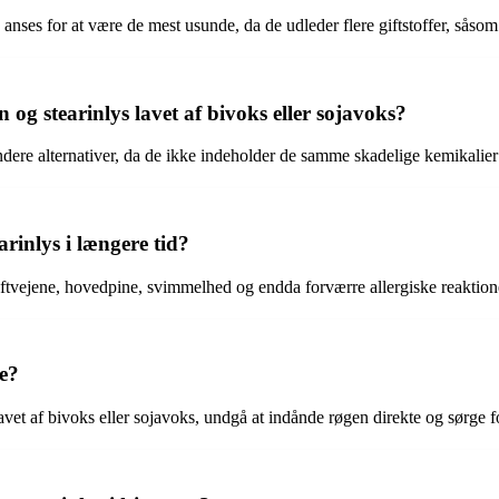
r, anses for at være de mest usunde, da de udleder flere giftstoffer, sås
n og stearinlys lavet af bivoks eller sojavoks?
undere alternativer, da de ikke indeholder de samme skadelige kemikalier
rinlys i længere tid?
 i luftvejene, hovedpine, svimmelhed og endda forværre allergiske reaktion
e?
avet af bivoks eller sojavoks, undgå at indånde røgen direkte og sørge f