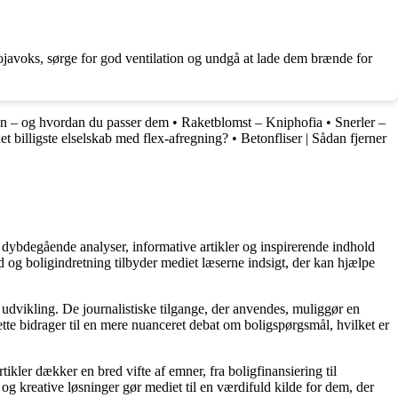
sojavoks, sørge for god ventilation og undgå at lade dem brænde for
en – og hvordan du passer dem
•
Raketblomst – Kniphofia
•
Snerler –
et billigste elselskab med flex-afregning?
•
Betonfliser | Sådan fjerner
 dybdegående analyser, informative artikler og inspirerende indhold
 og boligindretning tilbyder mediet læserne indsigt, der kan hjælpe
 udvikling. De journalistiske tilgange, der anvendes, muliggør en
tte bidrager til en mere nuanceret debat om boligspørgsmål, hvilket er
tikler dækker en bred vifte af emner, fra boligfinansiering til
 og kreative løsninger gør mediet til en værdifuld kilde for dem, der