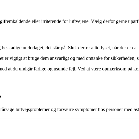
ifremkaldende eller irriterende for luftvejene. Vælg derfor gerne uparfu
 beskadige underlaget, det står på. Sluk derfor altid lyset, når der er ca
t er vigtigt at bruge dem ansvarligt og med omtanke for sikkerheden, s
ed at du undgår farlige og usunde fejl. Ved at være opmærksom på korr
?
 forårsage luftvejsproblemer og forværre symptomer hos personer med as