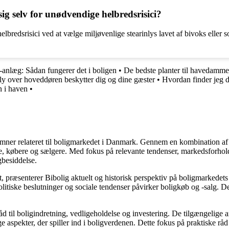
g selv for unødvendige helbredsrisici?
lbredsrisici ved at vælge miljøvenlige stearinlys lavet af bivoks eller 
-anlæg: Sådan fungerer det i boligen
•
De bedste planter til havedamm
ly over hoveddøren beskytter dig og dine gæster
•
Hvordan finder jeg d
n i haven
•
e emner relateret til boligmarkedet i Danmark. Gennem en kombination af
re, købere og sælgere. Med fokus på relevante tendenser, markedsforhold
gbesiddelse.
, præsenterer Bibolig aktuelt og historisk perspektiv på boligmarkedets
itiske beslutninger og sociale tendenser påvirker boligkøb og -salg. De
d til boligindretning, vedligeholdelse og investering. De tilgængelige ar
 aspekter, der spiller ind i boligverdenen. Dette fokus på praktiske råd