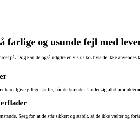
å farlige og usunde fejl med leve
met på. Dog kan de også udgøre en vis risiko, hvis de ikke anvendes ko
fer
arianter kan afgive giftige stoffer, når de brænder. Undersøg altid produ
verflader
stande. Sørg for, at de står sikkert og stabilt, så de ikke vælter og forå