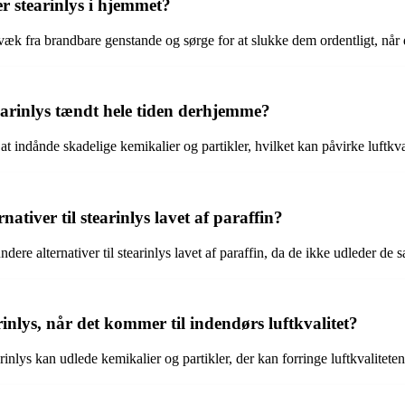
r stearinlys i hjemmet?
k fra brandbare genstande og sørge for at slukke dem ordentligt, når d
tearinlys tændt hele tiden derhjemme?
t indånde skadelige kemikalier og partikler, hvilket kan påvirke luftkv
ativer til stearinlys lavet af paraffin?
dere alternativer til stearinlys lavet af paraffin, da de ikke udleder de
lys, når det kommer til indendørs luftkvalitet?
arinlys kan udlede kemikalier og partikler, der kan forringe luftkvalitet