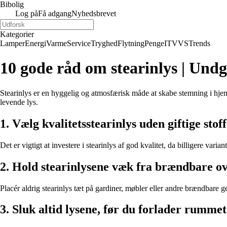
Bibolig
Log på
Få adgang
Nyhedsbrevet
Kategorier
Lamper
Energi
Varme
Service
Tryghed
Flytning
Penge
IT
VVS
Trends
10 gode råd om stearinlys | Undg
Stearinlys er en hyggelig og atmosfærisk måde at skabe stemning i hjem
levende lys.
1. Vælg kvalitetsstearinlys uden giftige stof
Det er vigtigt at investere i stearinlys af god kvalitet, da billigere v
2. Hold stearinlysene væk fra brændbare o
Placér aldrig stearinlys tæt på gardiner, møbler eller andre brændbare gen
3. Sluk altid lysene, før du forlader rummet