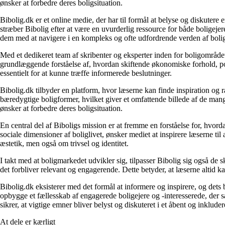
ønsker at forbedre deres boligsituation.
Bibolig.dk er et online medie, der har til formål at belyse og diskuter
stræber Bibolig efter at være en uvurderlig ressource for både boligeje
dem med at navigere i en kompleks og ofte udfordrende verden af boli
Med et dedikeret team af skribenter og eksperter inden for boligområdet
grundlæggende forståelse af, hvordan skiftende økonomiske forhold, pol
essentielt for at kunne træffe informerede beslutninger.
Bibolig.dk tilbyder en platform, hvor læserne kan finde inspiration og rå
bæredygtige boligformer, hvilket giver et omfattende billede af de mange
ønsker at forbedre deres boligsituation.
En central del af Biboligs mission er at fremme en forståelse for, hvord
sociale dimensioner af boliglivet, ønsker mediet at inspirere læserne ti
æstetik, men også om trivsel og identitet.
I takt med at boligmarkedet udvikler sig, tilpasser Bibolig sig også de 
det forbliver relevant og engagerende. Dette betyder, at læserne altid kan
Bibolig.dk eksisterer med det formål at informere og inspirere, og dets
opbygge et fællesskab af engagerede boligejere og -interesserede, der 
sikrer, at vigtige emner bliver belyst og diskuteret i et åbent og inklud
At dele er kærligt