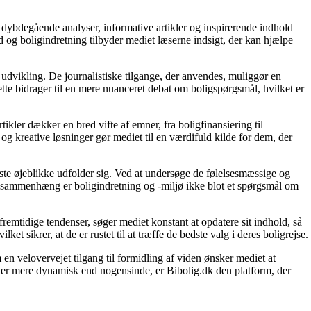
 dybdegående analyser, informative artikler og inspirerende indhold
 og boligindretning tilbyder mediet læserne indsigt, der kan hjælpe
 udvikling. De journalistiske tilgange, der anvendes, muliggør en
tte bidrager til en mere nuanceret debat om boligspørgsmål, hvilket er
tikler dækker en bred vifte af emner, fra boligfinansiering til
 og kreative løsninger gør mediet til en værdifuld kilde for dem, der
igste øjeblikke udfolder sig. Ved at undersøge de følelsesmæssige og
enne sammenhæng er boligindretning og -miljø ikke blot et spørgsmål om
fremtidige tendenser, søger mediet konstant at opdatere sit indhold, så
et sikrer, at de er rustet til at træffe de bedste valg i deres boligrejse.
en velovervejet tilgang til formidling af viden ønsker mediet at
t er mere dynamisk end nogensinde, er Bibolig.dk den platform, der