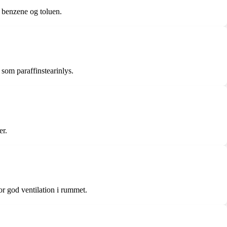
om benzene og toluen.
 som paraffinstearinlys.
er.
or god ventilation i rummet.