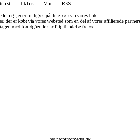
terest
TikTok
Mail
RSS
er og tjener muligvis på dine køb via vores links.
ter, der er købt via vores websted som en del af vores affilierede partn
tagen med forudgående skriftlig tilladelse fra os.
hej@optivomedia.dk