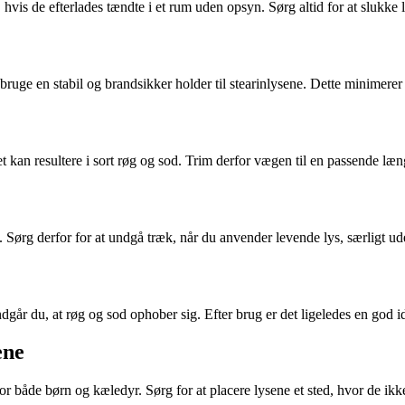
 hvis de efterlades tændte i et rum uden opsyn. Sørg altid for at slukke
t bruge en stabil og brandsikker holder til stearinlysene. Dette minimere
 kan resultere i sort røg og sod. Trim derfor vægen til en passende læn
 Sørg derfor for at undgå træk, når du anvender levende lys, særligt ud
dgår du, at røg og sod ophober sig. Efter brug er det ligeledes en god id
ene
or både børn og kæledyr. Sørg for at placere lysene et sted, hvor de ikk