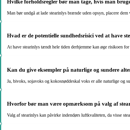
Hvilke forholdsregler bør man tage, hvis man bruge
Man bør undgå at lade stearinlys brænde uden opsyn, placere dem væ
Hvad er de potentielle sundhedsrisici ved at have s
At have stearinlys tændt hele tiden derhjemme kan øge risikoen for a
Kan du give eksempler på naturlige og sundere altern
Ja, bivoks, sojavoks og kokosnøddeskal voks er alle naturlige og sun
Hvorfor bør man være opmærksom på valg af stearin
Valg af stearinlys kan påvirke indendørs luftkvaliteten, da visse ste