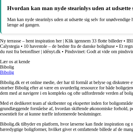
Hvordan kan man nyde stearinlys uden at udsætte si
Man kan nyde stearinlys uden at udsætte sig selv for unødvendige he
længe ad gangen.
Ny terrasse – hent inspiration her | Klik igennem 33 flotte billeder
•
IBI
Calystegia
•
10 havestole – de bedste fra de danske bolighuse
•
Et regn
du rust fra betonfliser | idényt.dk
•
Pindsvinet: Godt at vide om pindsvi
Lær os at kende
Bibolig
Bibolig
Bibolig.dk er et online medie, der har til formål at belyse og diskuter
stræber Bibolig efter at være en uvurderlig ressource for både boligeje
dem med at navigere i en kompleks og ofte udfordrende verden af boli
Med et dedikeret team af skribenter og eksperter inden for boligområdet
grundlæggende forståelse af, hvordan skiftende økonomiske forhold, pol
essentielt for at kunne træffe informerede beslutninger.
Bibolig.dk tilbyder en platform, hvor læserne kan finde inspiration og rå
bæredygtige boligformer, hvilket giver et omfattende billede af de mange