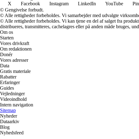
X
Facebook
Instagram
LinkedIn
YouTube
Pin
© Gengivelse forbudt.
© Alle rettigheder forbeholdes. Vi samarbejder med udvalgte virksomhed
© Alle rettigheder forbeholdes. Vi kan tjene en del af salget fra produk
distribueres, transmitteres, cachelagres eller på anden måde bruges, und
Om os
Starten
Vores drivkraft
Om redaktionen
Donér
Vores adresser
Data
Gratis materiale
Rabatter
Erfaringer
Guides
Vejledninger
Videoindhold
Intern navigation
Sitemap
Nyheder
Dataarkiv
Blog
Nyhedsfeed